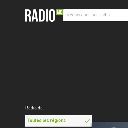
Radio
de:
Toutes
les
régions
Dakar
Diourbel
Kaolack
Louga
Radio de:
Saint-
Louis
Toutes les régions
Tambacounda