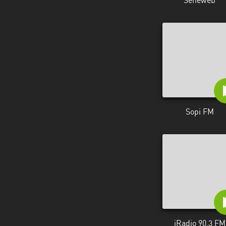
Seneweb
Sopi FM
iRadio 90.3 FM