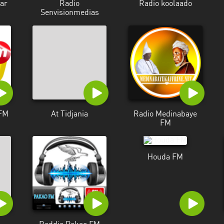
ar
Radio
Radio koolaado
Senvisionmedias
 FM
At Tidjania
Radio Medinabaye
FM
Houda FM